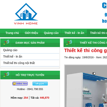
Trang chủ
Giới thiệu
Quảng cáo
Thiết kế - In ấn
Thiết kế thi 
DANH MỤC SẢN PHẨM
THIẾT KẾ THI CÔNG 
Thiết kế thi công 
Quảng cáo
Thiết kế - In ấn
Tin đăng ngày: 19/8/2016 - Xem: 26
Thiết kế thi công nội thất
HỖ TRỢ TRỰC TUYẾN
Hotline - 0941.798.555
|
Hôm nay:
254
Tất cả:
446,870