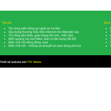
Tin tức
Dịch
Thi công biển hãng tại nghệ an hà tĩnh
Xây dựng thương hiệu trên internet cho Website của
Thi công sân khấu, gian hàng hội chợ , triển lãm,
Biển quảng cáo bạt hiflex. Bạn có tận dụng hết thế
Biển chữ nổi bằng đồng, inox
Biển chữ nổi – những ưu khuyết và cách dùng phù hợ
Thiết kế website bởi
TVC Media