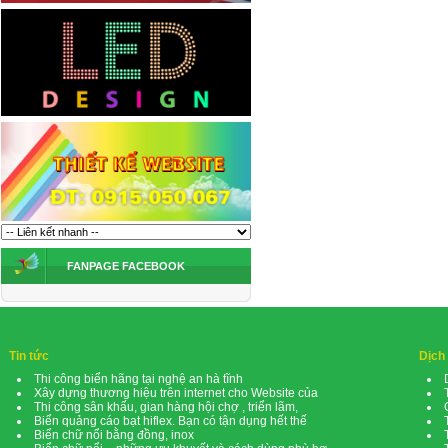
FANPAGE FACEBOOK
Tin tức
Dịch
Thi công biển hãng tại nghệ an hà tĩnh
Xây dựng thương hiệu trên internet cho Website của
Thi công sân khấu, gian hàng hội chợ , triển lãm,
Biển quảng cáo bạt hiflex. Bạn có tận dụng hết thế
Biển chữ nổi bằng đồng, inox