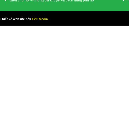
Biển chữ nổi – những ưu khuyết và cách dùng phù hợ
Thiết kế website bởi
TVC Media