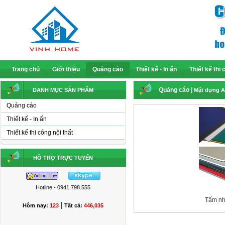
Trang chủ
Giới thiệu
Quảng cáo
Thiết kế - In ấn
Thiết kế thi 
Quảng cáo
|
DANH MỤC SẢN PHẨM
Mặt dựng A
Quảng cáo
Thiết kế - In ấn
Thiết kế thi công nội thất
HỖ TRỢ TRỰC TUYẾN
Hotline - 0941.798.555
Tấm nh
|
Hôm nay:
123
Tất cả:
446,035