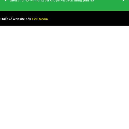
Biển chữ nổi – những ưu khuyết và cách dùng phù hợ
Thiết kế website bởi
TVC Media