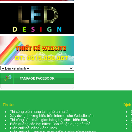
FANPAGE FACEBOOK
Tin tức
Dịch
Thi công biển hãng tại nghệ an hà tĩnh
Xây dựng thương hiệu trên internet cho Website của
Thi công sân khấu, gian hàng hội chợ , triển lãm,
Biển quảng cáo bạt hiflex. Bạn có tận dụng hết thế
Biển chữ nổi bằng đồng, inox