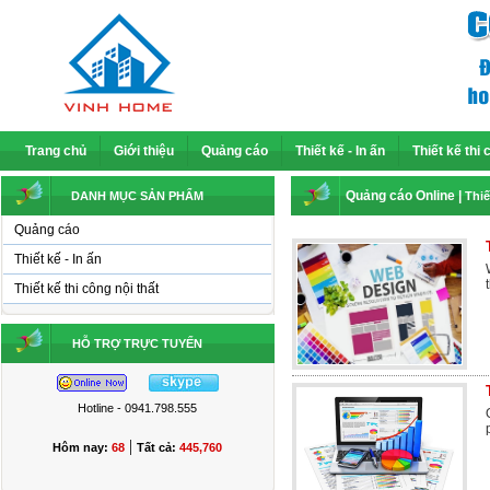
Trang chủ
Giới thiệu
Quảng cáo
Thiết kế - In ấn
Thiết kế thi 
Quảng cáo Online
|
DANH MỤC SẢN PHẨM
Thiế
Quảng cáo
Thiết kế - In ấn
Thiết kế thi công nội thất
HỖ TRỢ TRỰC TUYẾN
Hotline - 0941.798.555
|
Hôm nay:
68
Tất cả:
445,760