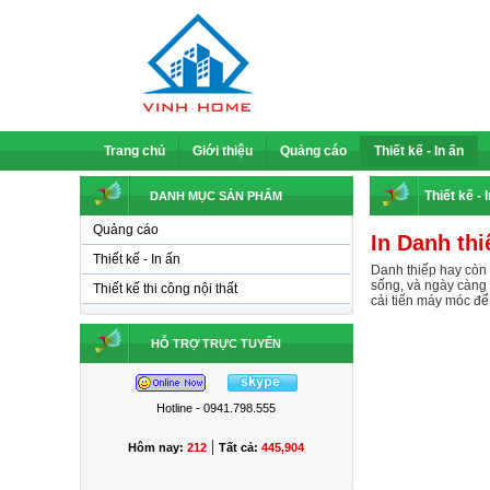
Trang chủ
Giới thiệu
Quảng cáo
Thiết kế - In ấn
Thiết kế - 
DANH MỤC SẢN PHẨM
Quảng cáo
In Danh thi
Thiết kế - In ấn
Danh thiếp hay còn g
sống, và ngày càng 
Thiết kế thi công nội thất
cải tiến máy móc đ
HỖ TRỢ TRỰC TUYẾN
Hotline - 0941.798.555
|
Hôm nay:
212
Tất cả:
445,904