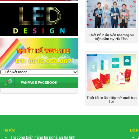
Thiết kế in ấn biển hashtag sự
kiện cầm tay Hà Tĩnh
FANPAGE FACEBOOK
Thiết kế, in ấn thiệp mời cưới bao
lì xì
Tin tức
Dịch
Thi công biển hãng tại nghệ an hà tĩnh