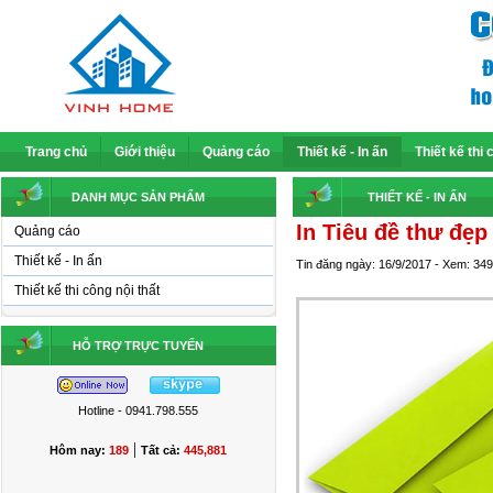
Trang chủ
Giới thiệu
Quảng cáo
Thiết kế - In ấn
Thiết kế thi 
DANH MỤC SẢN PHẨM
THIẾT KẾ - IN ẤN
In Tiêu đề thư đẹp
Quảng cáo
Thiết kế - In ấn
Tin đăng ngày: 16/9/2017 - Xem: 34
Thiết kế thi công nội thất
HỖ TRỢ TRỰC TUYẾN
Hotline - 0941.798.555
|
Hôm nay:
189
Tất cả:
445,881