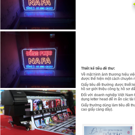
Thiết kế tiêu đề thư:
Về mặt hình ảnh thương hiệu việ
được thể hiện một cách chuyên 
Giấy tiêu đề thường được thiết k
hồ sơ giới thiệu công ty, hồ sơ đấ
Đối với doanh nghiệp Việt Nam t
dụng letter head để in ấn các tài 
Giấy thường dùng làm tiêu đề thư
cao giấy càng dầy).