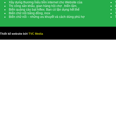
Xây dựng thương hiệu trên internet cho Website của
Thi công sân khấu, gian hàng hội chợ , triển lãm,
Biển quảng cáo bạt hiflex. Bạn có tận dụng hết thế
Biển chữ nổi bằng đồng, inox
Biển chữ nổi – những ưu khuyết và cách dùng phù hợ
Thiết kế website bởi
TVC Media