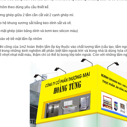
nhôm theo đúng yêu cầu thiết kế.
ờng ghép giữa 2 tấm cần cắt vát 2 cạnh ghép mí.
o hệ khung xương sắt bằng keo dính sắt và vít.
ề mặt ghép (dán băng dính và bơm keo silicon màu)
 bảo vệ bề mặt tấm ốp nhôm
thi công của 1m2 hoàn thiện tấm ốp tùy thuộc vào chất lượng tấm (cấu tạo, tấm ngo
ột trong những kinh nghiệm để phân biệt tấm ngoài trời và trong nhà là dùng hóa 
sẽ nhợt nhạt mất màu, thậm chí có thể bị bong lớp bên ngoài. Còn với những tấm ng