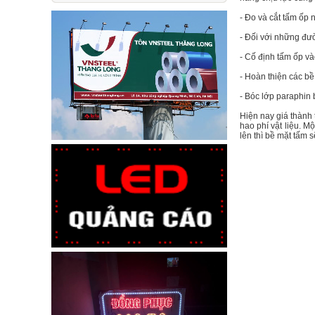
- Đo và cắt tấm ốp 
- Đối với những đư
- Cố định tấm ốp và
- Hoàn thiện các b
- Bóc lớp paraphin
Hiện nay giá thành 
hao phí vật liệu. M
lên thì bề mặt tấm 