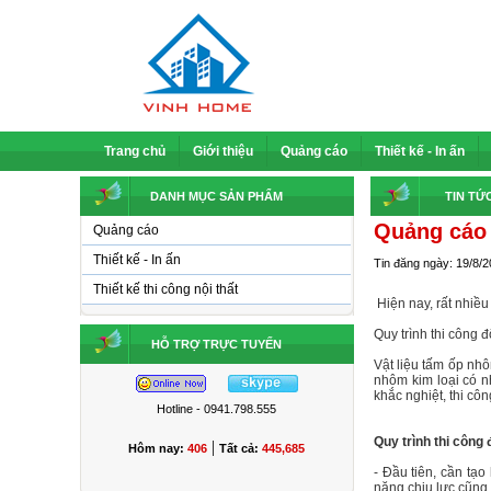
Trang chủ
Giới thiệu
Quảng cáo
Thiết kế - In ấn
DANH MỤC SẢN PHẨM
TIN TỨ
Quảng cáo 
Quảng cáo
Thiết kế - In ấn
Tin đăng ngày: 19/8/
Thiết kế thi công nội thất
Hiện nay, rất nhiều
Quy trình thi công đ
HỖ TRỢ TRỰC TUYẾN
Vật liệu tấm ốp nh
nhôm kim loại có n
khắc nghiệt, thi c
Hotline - 0941.798.555
Quy trình thi công đ
|
Hôm nay:
406
Tất cả:
445,685
- Đầu tiên, cần tạ
năng chịu lực cũng