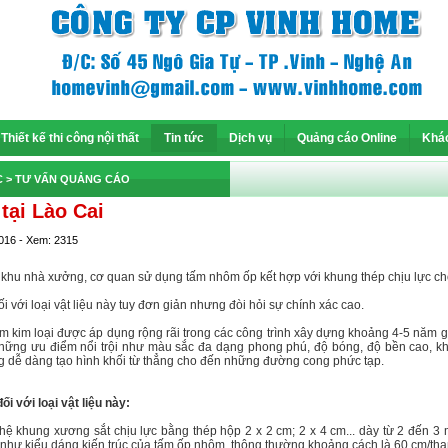
Thiết kế thi công nội thất
Tin tức
Dịch vụ
Quảng cáo Online
Khá
C
> TƯ VẤN QUẢNG CÁO
tại Lào Cai
2016 - Xem: 2315
 khu nhà xưởng, cơ quan sử dụng tấm nhôm ốp kết hợp với khung thép chịu lực cho
ối với loại vật liệu này tuy đơn giản nhưng đòi hỏi sự chính xác cao.
ôm kim loại được áp dụng rộng rãi trong các công trình xây dựng khoảng 4-5 năm 
hững ưu điểm nổi trội như màu sắc đa dạng phong phú, độ bóng, độ bền cao, kh
ông dễ dàng tạo hình khối từ thẳng cho đến những đường cong phức tạp.
ối với loại vật liệu này:
o hệ khung xương sắt chịu lực bằng thép hộp 2 x 2 cm; 2 x 4 cm... dày từ 2 đến
 như kiểu dáng kiến trúc của tấm ốp nhôm, thông thường khoảng cách là 60 cm/tha