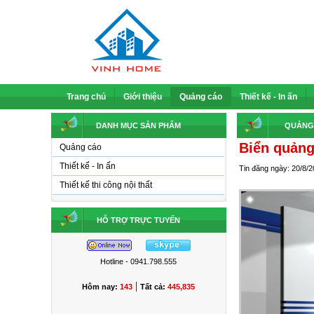
Trang chủ
Giới thiệu
Quảng cáo
Thiết kế - In ấn
DANH MỤC SẢN PHẨM
QUẢNG
Biển quảng
Quảng cáo
Thiết kế - In ấn
Tin đăng ngày: 20/8/
Thiết kế thi công nội thất
HỖ TRỢ TRỰC TUYẾN
Hotline - 0941.798.555
|
Hôm nay:
143
Tất cả:
445,835