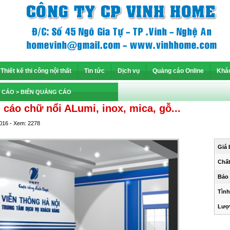
Thiết kế thi công nội thất
Tin tức
Dịch vụ
Quảng cáo Online
Khá
 CÁO
> BIỂN QUẢNG CÁO
 cáo chữ nổi ALumi, inox, mica, gỗ...
2016 - Xem: 2278
Giá 
Chất
Bảo
Tình
Lượ