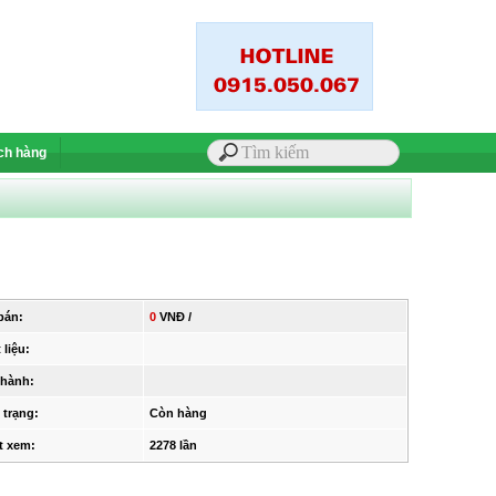
ch hàng
bán:
0
VNĐ /
 liệu:
 hành:
 trạng:
Còn hàng
t xem:
2278 lần