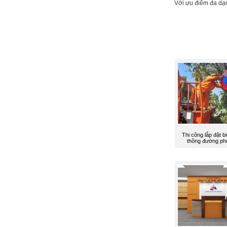
Với ưu điểm đa dạng
Thi công lắp đặt b
thông đường ph