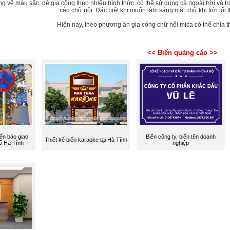
 về màu sắc, dễ gia công theo nhiều hình thức, có thể sử dụng cả ngoài trời và tro
cáo chữ nổi. Đặc biệt khi muốn làm sáng mặt chữ khi trời tối th
Hiện nay, theo phương án gia công chữ nổi mica có thể chia t
<< Biển quảng cáo >>
iển báo giao
Biển công ty, biển tên doanh
Thiết kế biển karaoke tại Hà Tĩnh
ố Hà Tĩnh
nghiệp