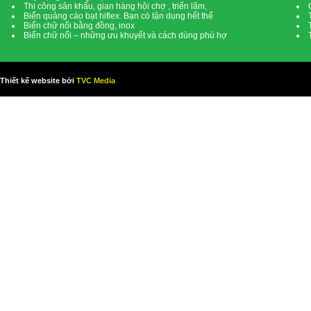
Thi công sân khấu, gian hàng hội chợ , triển lãm,
Biển quảng cáo bạt hiflex. Bạn có tận dụng hết thế
Biển chữ nổi bằng đồng, inox
Biển chữ nổi – những ưu khuyết và cách dùng phù hợ
Thiết kế website bởi
TVC Media