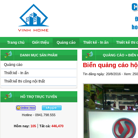
Trang chủ
Giới thiệu
Quảng cáo
Thiết kế - In ấn
Thiết kế thi 
DANH MỤC SẢN PHẨM
QUẢNG CÁO
> BIỂN
Biển quảng cáo hộ
Quảng cáo
Thiết kế - In ấn
Tin đăng ngày: 20/8/2016 - Xem: 25
Thiết kế thi công nội thất
HỖ TRỢ TRỰC TUYẾN
Hotline - 0941.798.555
|
Hôm nay:
105
Tất cả:
446,470