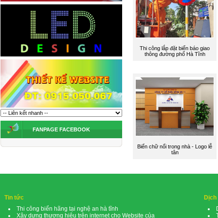
Thi công lắp đặt biển báo giao
thông đường phố Hà Tĩnh
FANPAGE FACEBOOK
Biển chữ nổi trong nhà - Logo lễ
tân
Tin tức
Dịch
Thi công biển hãng tại nghệ an hà tĩnh
Xây dựng thương hiệu trên internet cho Website của