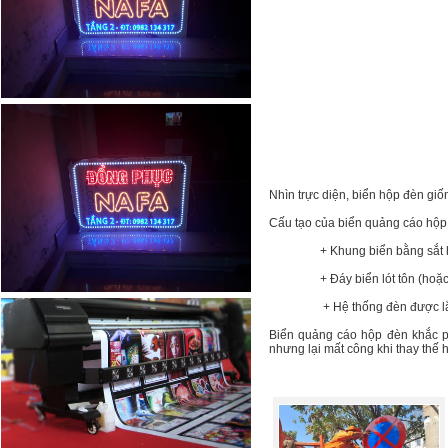
Nhìn trực diện, biển hộp đèn giố
Cấu tạo của biển quảng cáo hộp
+ Khung biển bằng sắt hộp, hà
+ Đáy biển lót tôn (hoặc bọc b
+ Hệ thống đèn được lắp đ
Biển quảng cáo hộp đèn khắc p
nhưng lại mất công khi thay thế